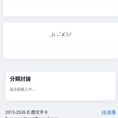
_(┐ ◟;ﾟдﾟ)ノ
分類討論
留言板載入中…
2013-2026 © 顏文字卡
FB 粉專