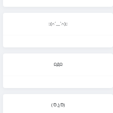
:;(∩´﹏`∩);:
ΩДΩ
( ͡ʘ ͜ʖ ͡ʘ)