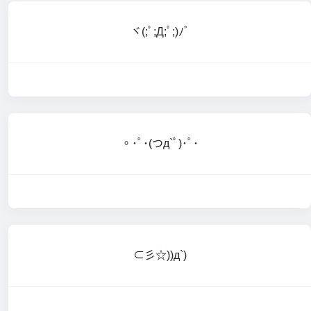
ヾ(;ﾟ;Д;ﾟ;)ﾉﾞ
。･ﾟ･(つд`ﾟ)･ﾟ･
⊂彡☆))д`)