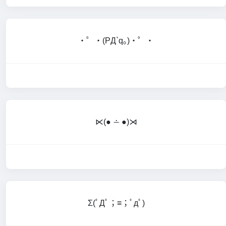
・゜・(PД`q｡)・゜・
⋉(● ∸ ●)⋊
Σ(ﾟДﾟ；≡；ﾟдﾟ)