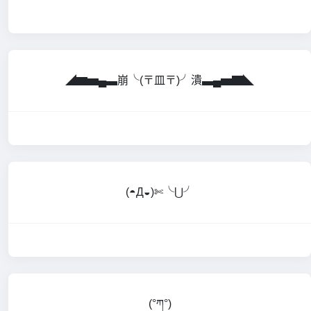
◢▆▅▄▃崩╰(〒皿〒)╯潰▃▄▅▇◣
(◓Д◒)✄╰⋃╯
(°ཀ°)