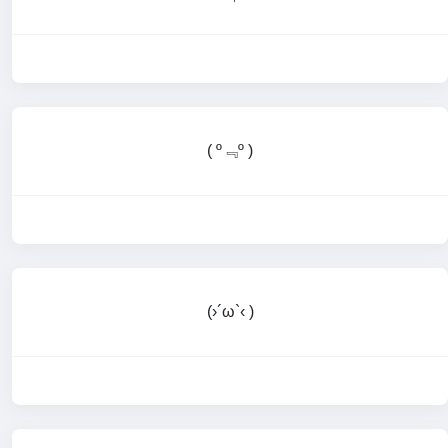
( º﹃º )
(›´ω`‹ )