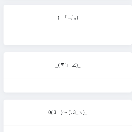
_(┐「﹃ﾟ｡)_
_(´ཀ`」 ∠)_
0(:3 )～ ('､3_ヽ)_