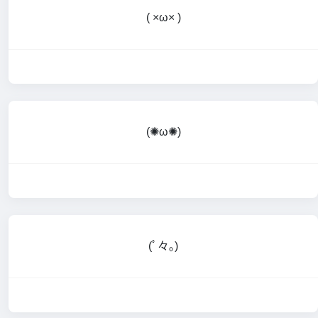
( ×ω× )
(✺ω✺)
(ﾟ々｡)