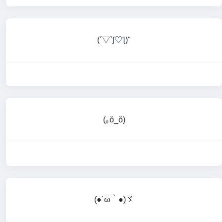
(´▽`ʃ♡ƪ)"
(｡ŏ_ŏ)
(●´ω｀●)ゞ