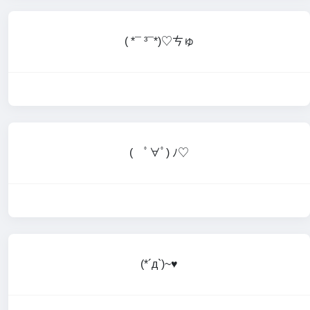
( *¯ ³¯*)♡ㄘゅ
( ﾟ∀ﾟ) ﾉ♡
(*´д`)~♥