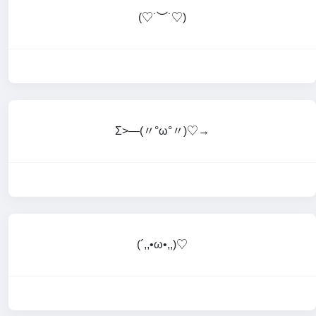
(♡˙︶˙♡)
Σ>―(〃°ω°〃)♡→
(´,,•ω•,,)♡