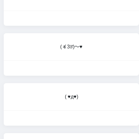
( శ 3ੜ)～♥
( ♥д♥)