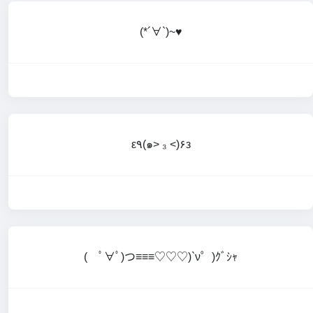
(*´∀`)~♥
ε٩(๑> ₃ <)۶з
( ﾟ∀ﾟ)つ≡≡≡♡♡♡)`ν゜)ｸﾞｼｬ