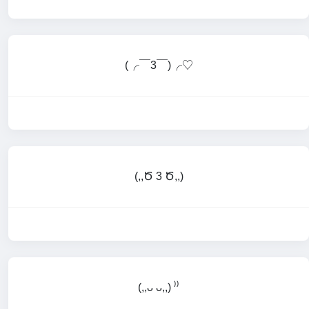
(╭￣3￣)╭♡
(,,Ծ 3 Ծ,,)
(,,ᴗ ᴗ,,) ⁾⁾