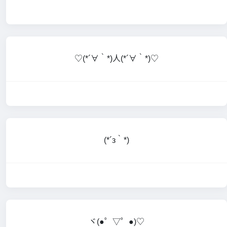
♡(*´∀｀*)人(*´∀｀*)♡
(*´з｀*)
ヾ(●゜▽゜●)♡