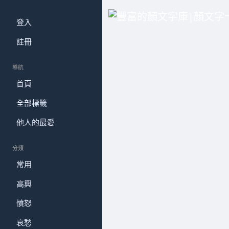
登入
註冊
導航
首頁
全部標籤
他人的最愛
分類
常用
高興
憤怒
哀愁