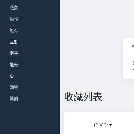
悲劇
愉悅
無奈
互動
沮喪
道歉
愛
動物
收藏列表
驚訝
(*´∀`)~♥