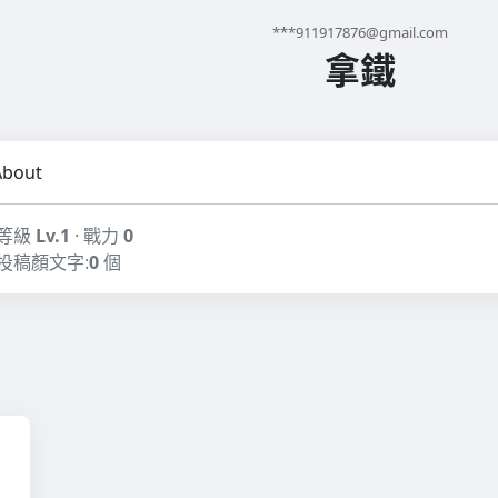
***
911917876@gmail.com
拿鐵
About
等級
Lv.1
· 戰力
0
投稿顏文字:
0
個