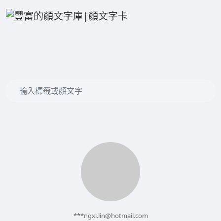
***
ngxi.lin@hotmail.com