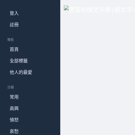
登入
註冊
導航
首頁
全部標籤
他人的最愛
分類
常用
高興
憤怒
哀愁