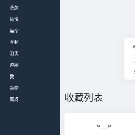
悲劇
愉悅
無奈
互動
沮喪
道歉
愛
動物
收藏列表
驚訝
<(_ _)>