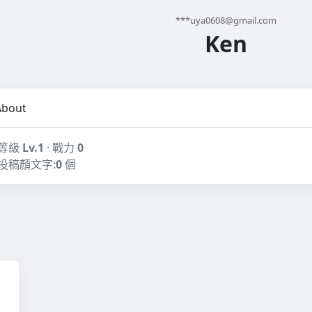
***
uya0608@gmail.com
Ken
About
等級
Lv.1
· 戰力
0
投稿顏文字:
0
個