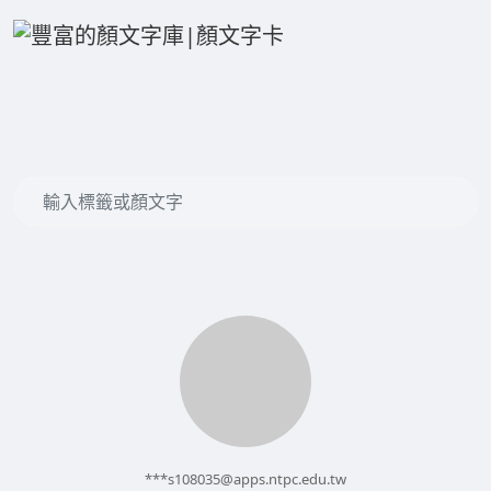
***
s108035@apps.ntpc.edu.tw