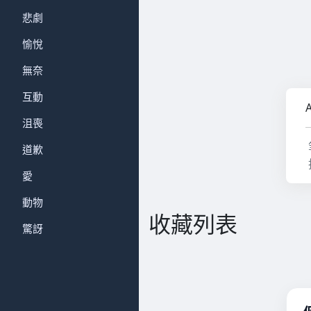
悲劇
愉悅
無奈
互動
沮喪
道歉
愛
動物
收藏列表
驚訝