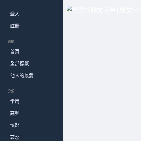
登入
註冊
導航
首頁
全部標籤
他人的最愛
分類
常用
高興
憤怒
哀愁