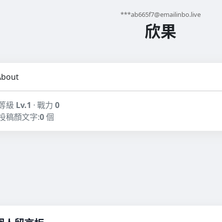
***
ab665f7@emailinbo.live
欣果
About
等級
Lv.1
· 戰力
0
投稿顏文字:
0
個