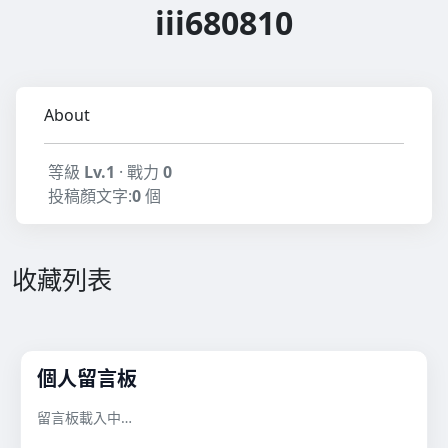
iii680810
About
等級
Lv.1
· 戰力
0
投稿顏文字:
0
個
收藏列表
個人留言板
留言板載入中…