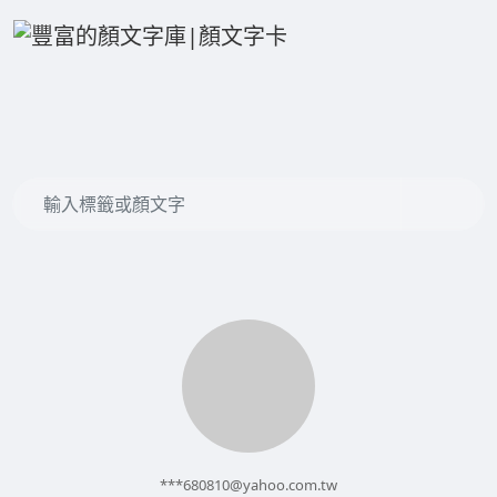
***
680810@yahoo.com.tw