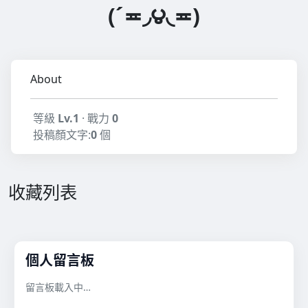
(´≖◞౪◟≖)
About
等級
Lv.1
· 戰力
0
投稿顏文字:
0
個
收藏列表
個人留言板
留言板載入中…