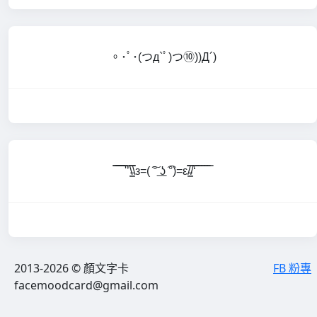
。･ﾟ･(つд`ﾟ)つ⑩))Д´)
̿̿ ̿̿ ̿̿ ̿'̿’\̵͇̿̿\з=( ͠° ͟ʖ ͡°)=ε/̵͇̿̿/‘̿̿ ̿ ̿ ̿ ̿ ̿
2013-2026 © 顏文字卡
FB 粉專
facemoodcard@gmail.com