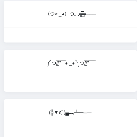
（つ> _◕）つ︻╦̵̵͇̿̿̿̿╤───
༼ つ/̵͇̿̿/’̿’̿ ̿ ̿̿ ̿̿◕ _◕ ༽つ/̵͇̿̿/’̿’̿ ̿ ̿̿ ̿̿ ̿̿
(╬▼дﾟ)▄︻┻┳═一