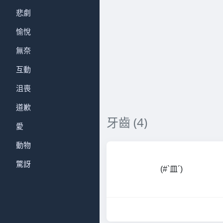
悲劇
愉悅
無奈
互動
沮喪
道歉
牙齒 (4)
愛
動物
驚訝
(#`皿´)