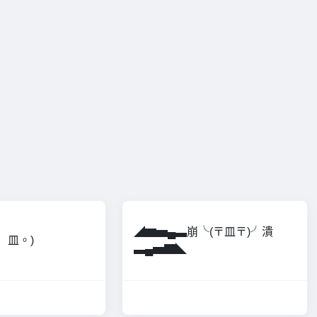
◢▆▅▄▃崩╰(〒皿〒)╯潰
(゜皿。)
▃▄▅▇◣