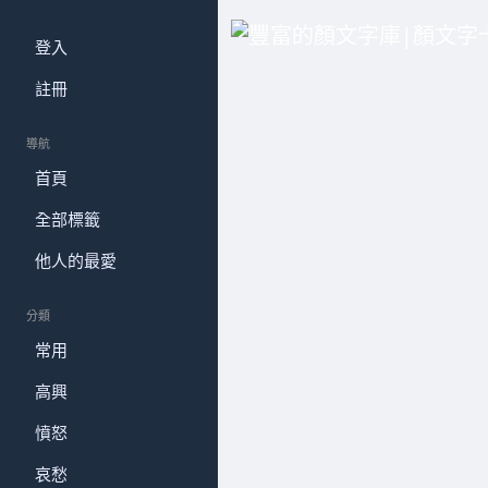
登入
註冊
導航
首頁
全部標籤
他人的最愛
分類
常用
高興
憤怒
哀愁