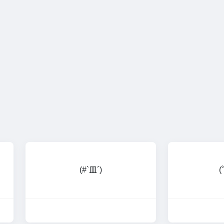
(#`皿´)