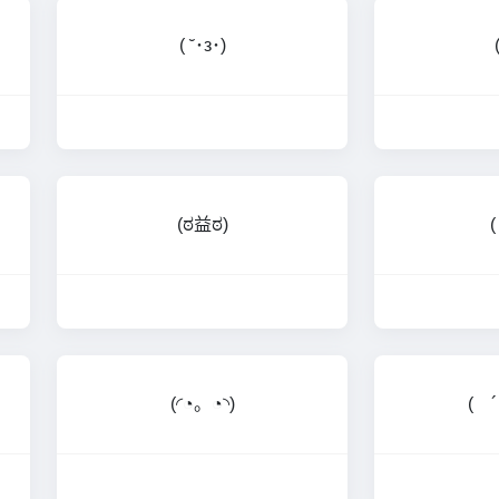
( ˘･з･)
(ಠ益ಠ)
(
(◜◔。◔◝)
( 