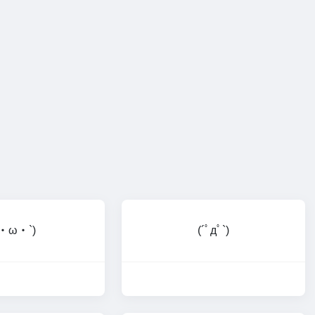
´・ω・`)
(´ﾟдﾟ`)