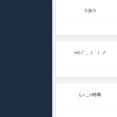
⊙谷⊙
ε≡(ノ´＿ゝ｀）ノ
(｡>﹏<)哈啾