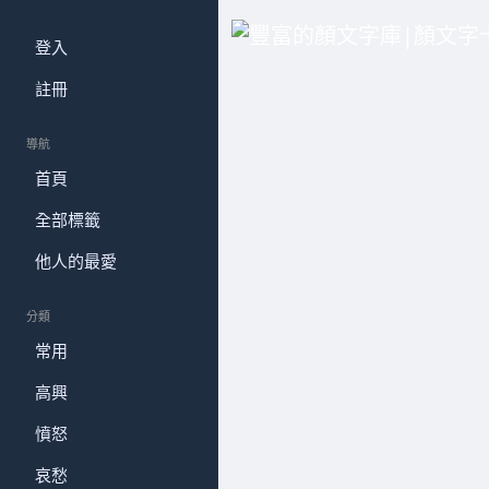
登入
註冊
導航
首頁
全部標籤
他人的最愛
分類
常用
高興
憤怒
哀愁