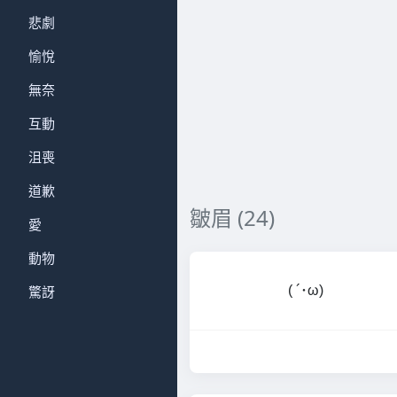
悲劇
愉悅
無奈
互動
沮喪
道歉
皺眉 (24)
愛
動物
驚訝
( ´･ω)