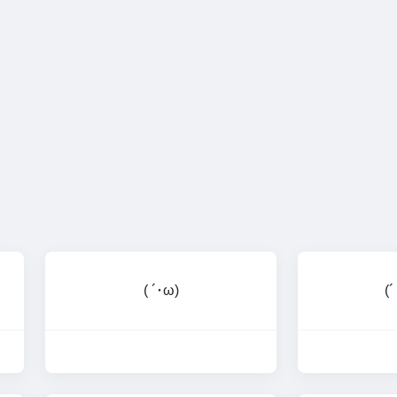
( ´･ω)
(