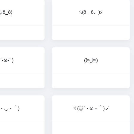
(｡ŏ_ŏ)
٩(ŏ﹏ŏ、)۶
 ˘•ω•˘ )
(눈‸눈)
´・◡・｀)
ヾ(◎´・ω・｀)ノ