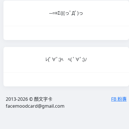
─=≡Σ(((っﾟДﾟ)っ
ﾚ(ﾟ∀ﾟ;)ﾍ ﾍ( ﾟ∀ﾟ;)ﾉ
2013-2026 © 顏文字卡
FB 粉專
facemoodcard@gmail.com